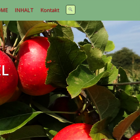
OME
INHALT
Kontakt
L