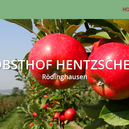
H
BSTHOF HENTZSCHE
Rödinghausen